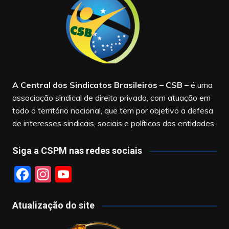
A Central dos Sindicatos Brasileiros – CSB
–
é uma
associação sindical de direito privado, com atuação em
todo o território nacional, que tem por objetivo a defesa
de interesses sindicais, sociais e políticos das entidades.
Siga a CSPM nas redes sociais
F
In
Y
a
st
o
c
a
u
Atualização do site
e
gr
T