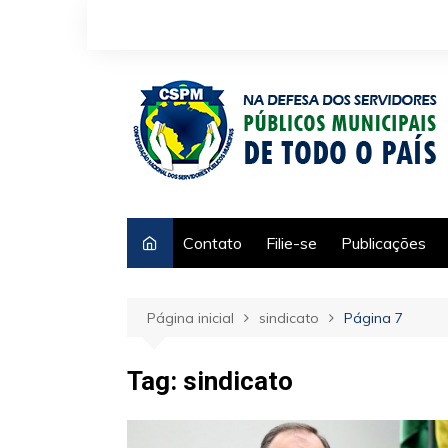
Ir
para
o
conteúdo
Contato
Filie-se
Publicações
Página inicial
sindicato
Página 7
Tag:
sindicato