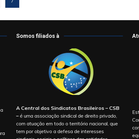
7
Somos filiados à
At
A Central dos Sindicatos Brasileiros – CSB
na
Est
–
é uma associação sindical de direito privado,
Co
com atuação em todo o território nacional, que
co
tem por objetivo a defesa de interesses
ara
equ
sindicais, sociais e políticos das entidades.