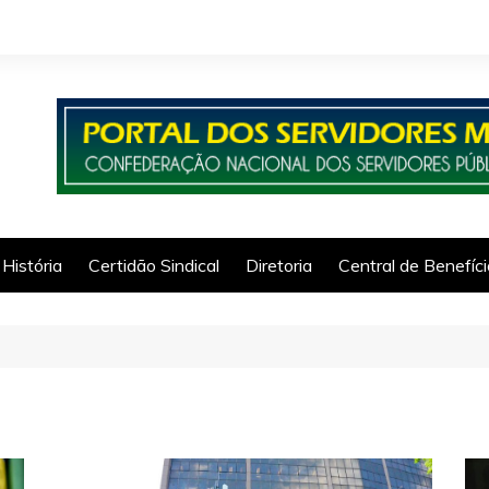
História
Certidão Sindical
Diretoria
Central de Benefíc