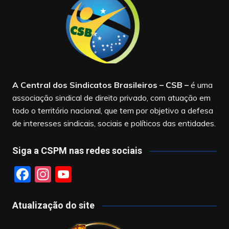
A Central dos Sindicatos Brasileiros – CSB
–
é uma
associação sindical de direito privado, com atuação em
todo o território nacional, que tem por objetivo a defesa
de interesses sindicais, sociais e políticos das entidades.
Siga a CSPM nas redes sociais
F
In
Y
a
st
o
c
a
u
Atualização do site
e
gr
T