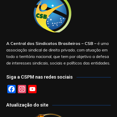
A Central dos Sindicatos Brasileiros – CSB
–
é uma
associação sindical de direito privado, com atuação em
todo o território nacional, que tem por objetivo a defesa
de interesses sindicais, sociais e políticos das entidades.
Siga a CSPM nas redes sociais
F
In
Y
a
st
o
c
a
u
Atualização do site
e
gr
T