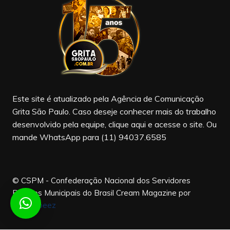
b
a
u
o
m
b
o
e
k
Este site é atualizado pela Agência de Comunicação
Grita São Paulo. Caso deseje conhecer mais do trabalho
desenvolvido pela equipe, clique aqui e acesse o site. Ou
mande WhatsApp para (11) 94037.6585
© CSPM - Confederação Nacional dos Servidores
Públicos Municipais do Brasil
Cream Magazine por
Themebeez