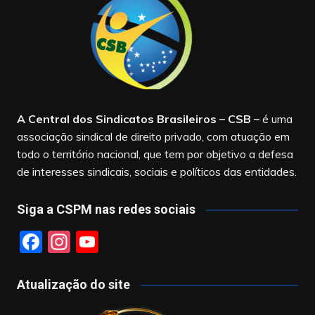
A Central dos Sindicatos Brasileiros – CSB
–
é uma
associação sindical de direito privado, com atuação em
todo o território nacional, que tem por objetivo a defesa
de interesses sindicais, sociais e políticos das entidades.
Siga a CSPM nas redes sociais
F
In
Y
a
st
o
c
a
u
Atualização do site
e
gr
T