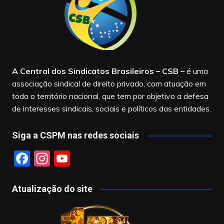
A Central dos Sindicatos Brasileiros – CSB
–
é uma
associação sindical de direito privado, com atuação em
todo o território nacional, que tem por objetivo a defesa
de interesses sindicais, sociais e políticos das entidades.
Siga a CSPM nas redes sociais
F
In
Y
a
st
o
c
a
u
Atualização do site
e
gr
T
b
a
u