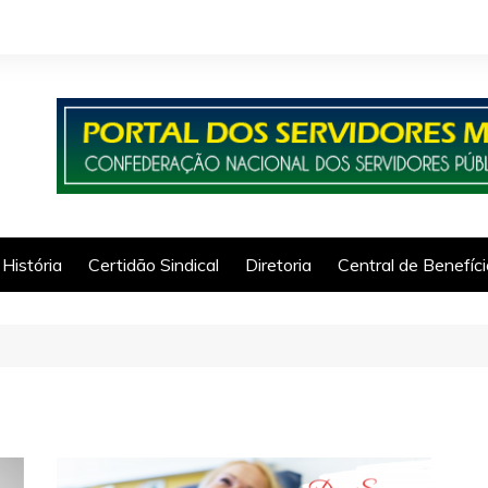
História
Certidão Sindical
Diretoria
Central de Benefíc