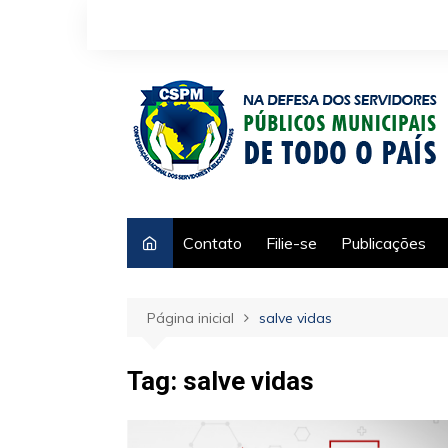
Ir
para
o
conteúdo
Contato
Filie-se
Publicações
Página inicial
salve vidas
Tag:
salve vidas