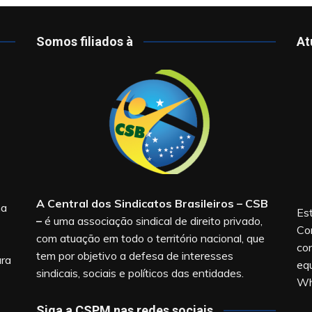
Somos filiados à
At
A Central dos Sindicatos Brasileiros – CSB
na
Est
–
é uma associação sindical de direito privado,
Co
com atuação em todo o território nacional, que
co
tem por objetivo a defesa de interesses
ara
equ
sindicais, sociais e políticos das entidades.
Wh
Siga a CSPM nas redes sociais