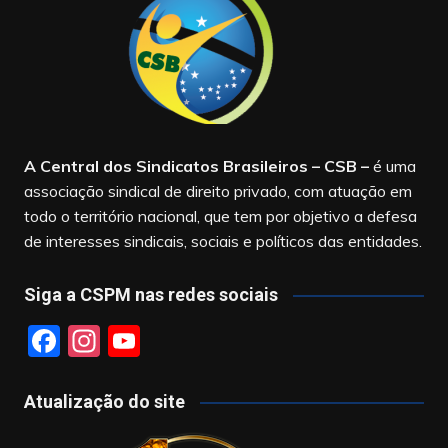
A Central dos Sindicatos Brasileiros – CSB
–
é uma
associação sindical de direito privado, com atuação em
todo o território nacional, que tem por objetivo a defesa
de interesses sindicais, sociais e políticos das entidades.
Siga a CSPM nas redes sociais
F
In
Y
a
st
o
c
a
u
Atualização do site
e
gr
T