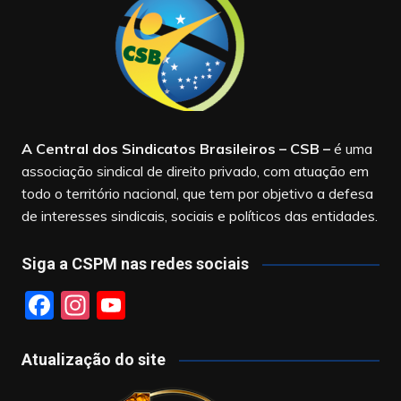
A Central dos Sindicatos Brasileiros – CSB
–
é uma
associação sindical de direito privado, com atuação em
todo o território nacional, que tem por objetivo a defesa
de interesses sindicais, sociais e políticos das entidades.
Siga a CSPM nas redes sociais
F
In
Y
a
st
o
c
a
u
Atualização do site
e
gr
T