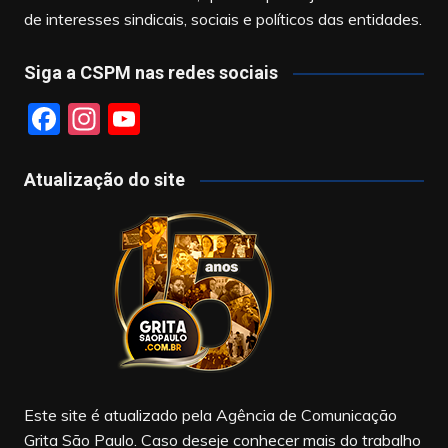
de interesses sindicais, sociais e políticos das entidades.
Siga a CSPM nas redes sociais
F
In
Y
a
st
o
c
a
u
Atualização do site
e
gr
T
b
a
u
o
m
b
o
e
k
Este site é atualizado pela Agência de Comunicação
Grita São Paulo. Caso deseje conhecer mais do trabalho