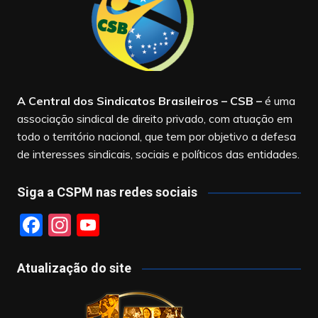
A Central dos Sindicatos Brasileiros – CSB
–
é uma
associação sindical de direito privado, com atuação em
todo o território nacional, que tem por objetivo a defesa
de interesses sindicais, sociais e políticos das entidades.
Siga a CSPM nas redes sociais
F
In
Y
a
st
o
c
a
u
Atualização do site
e
gr
T
b
a
u