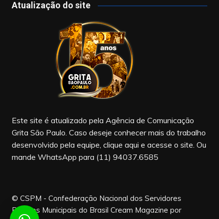
c
a
u
Atualização do site
e
gr
T
b
a
u
o
m
b
o
e
k
Este site é atualizado pela Agência de Comunicação
Grita São Paulo. Caso deseje conhecer mais do trabalho
desenvolvido pela equipe, clique aqui e acesse o site. Ou
mande WhatsApp para (11) 94037.6585
© CSPM - Confederação Nacional dos Servidores
Públicos Municipais do Brasil
Cream Magazine por