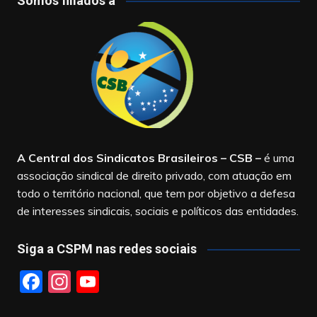
Somos filiados à
A Central dos Sindicatos Brasileiros – CSB
–
é uma
associação sindical de direito privado, com atuação em
todo o território nacional, que tem por objetivo a defesa
de interesses sindicais, sociais e políticos das entidades.
Siga a CSPM nas redes sociais
F
In
Y
a
st
o