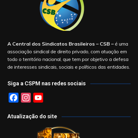
A Central dos Sindicatos Brasileiros – CSB
–
é uma
associação sindical de direito privado, com atuação em
todo o território nacional, que tem por objetivo a defesa
de interesses sindicais, sociais e políticos das entidades.
Siga a CSPM nas redes sociais
F
In
Y
a
st
o
c
a
u
Atualização do site
e
gr
T
b
a
u