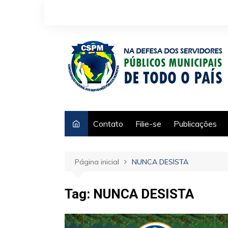
Ir
para
o
conteúdo
Contato
Filie-se
Publicações
Página inicial
NUNCA DESISTA
Tag:
NUNCA DESISTA