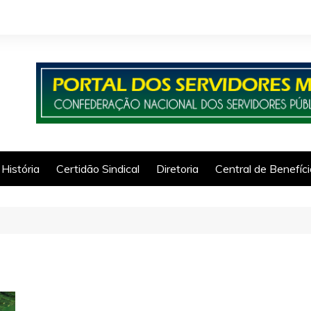
História
Certidão Sindical
Diretoria
Central de Benefíc