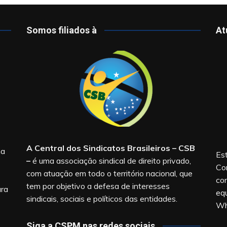
Somos filiados à
At
A Central dos Sindicatos Brasileiros – CSB
na
Est
–
é uma associação sindical de direito privado,
Co
com atuação em todo o território nacional, que
co
tem por objetivo a defesa de interesses
ara
equ
sindicais, sociais e políticos das entidades.
Wh
Siga a CSPM nas redes sociais