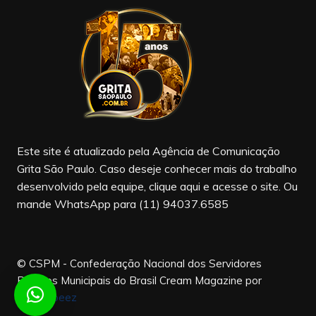
e
gr
T
b
a
u
o
m
b
o
e
k
Este site é atualizado pela Agência de Comunicação
Grita São Paulo. Caso deseje conhecer mais do trabalho
desenvolvido pela equipe, clique aqui e acesse o site. Ou
mande WhatsApp para (11) 94037.6585
© CSPM - Confederação Nacional dos Servidores
Públicos Municipais do Brasil
Cream Magazine por
Themebeez