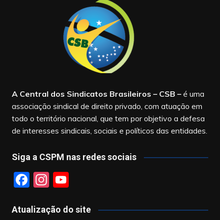
A Central dos Sindicatos Brasileiros – CSB
–
é uma
associação sindical de direito privado, com atuação em
todo o território nacional, que tem por objetivo a defesa
de interesses sindicais, sociais e políticos das entidades.
Siga a CSPM nas redes sociais
F
In
Y
a
st
o
c
a
u
Atualização do site