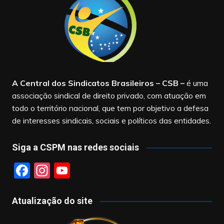
A Central dos Sindicatos Brasileiros – CSB
–
é uma
associação sindical de direito privado, com atuação em
todo o território nacional, que tem por objetivo a defesa
de interesses sindicais, sociais e políticos das entidades.
Siga a CSPM nas redes sociais
F
In
Y
a
st
o
c
a
u
Atualização do site
e
gr
T