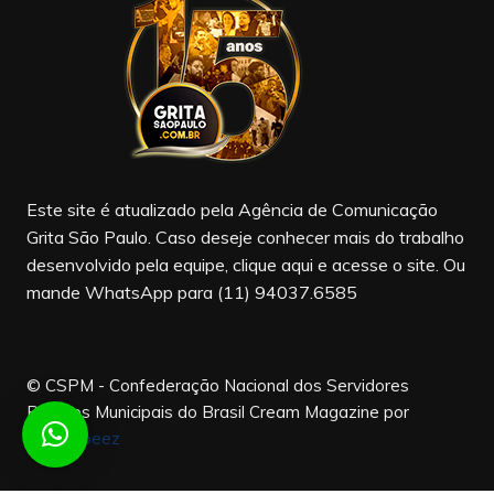
b
a
u
o
m
b
o
e
k
Este site é atualizado pela Agência de Comunicação
Grita São Paulo. Caso deseje conhecer mais do trabalho
desenvolvido pela equipe, clique aqui e acesse o site. Ou
mande WhatsApp para (11) 94037.6585
© CSPM - Confederação Nacional dos Servidores
Públicos Municipais do Brasil
Cream Magazine por
Themebeez