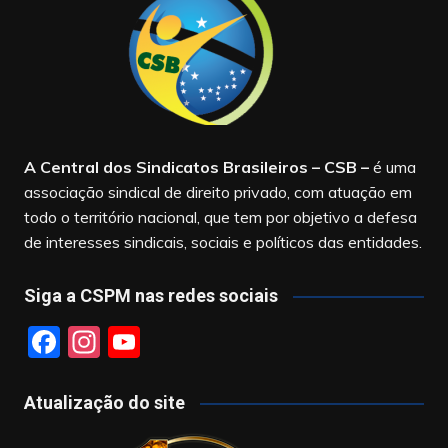
A Central dos Sindicatos Brasileiros – CSB
–
é uma
associação sindical de direito privado, com atuação em
todo o território nacional, que tem por objetivo a defesa
de interesses sindicais, sociais e políticos das entidades.
Siga a CSPM nas redes sociais
F
In
Y
a
st
o
c
a
u
Atualização do site
e
gr
T