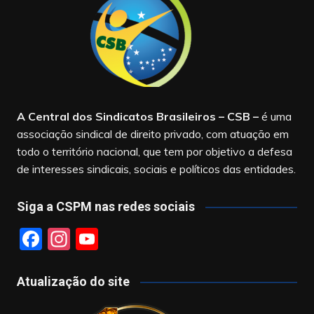
A Central dos Sindicatos Brasileiros – CSB
–
é uma
associação sindical de direito privado, com atuação em
todo o território nacional, que tem por objetivo a defesa
de interesses sindicais, sociais e políticos das entidades.
Siga a CSPM nas redes sociais
F
In
Y
a
st
o
c
a
u
Atualização do site
e
gr
T