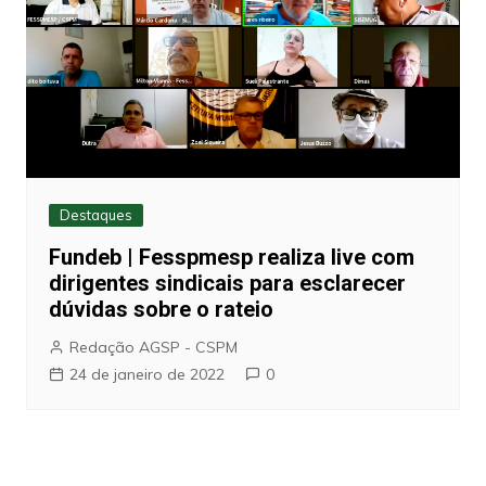
Destaques
Fundeb | Fesspmesp realiza live com
dirigentes sindicais para esclarecer
dúvidas sobre o rateio
Redação AGSP - CSPM
24 de janeiro de 2022
0