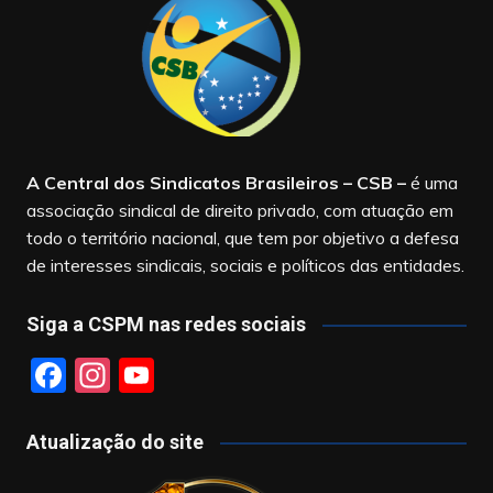
A Central dos Sindicatos Brasileiros – CSB
–
é uma
associação sindical de direito privado, com atuação em
todo o território nacional, que tem por objetivo a defesa
de interesses sindicais, sociais e políticos das entidades.
Siga a CSPM nas redes sociais
F
In
Y
a
st
o
c
a
u
Atualização do site
e
gr
T