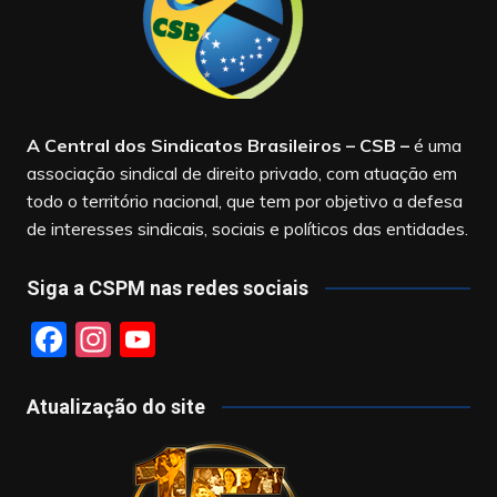
A Central dos Sindicatos Brasileiros – CSB
–
é uma
associação sindical de direito privado, com atuação em
todo o território nacional, que tem por objetivo a defesa
de interesses sindicais, sociais e políticos das entidades.
Siga a CSPM nas redes sociais
F
In
Y
a
st
o
c
a
u
Atualização do site
e
gr
T
b
a
u