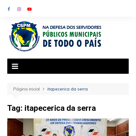
Ir
para
o
conteúdo
Página inicial
itapecerica da serra
Tag:
itapecerica da serra