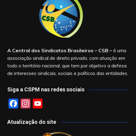
A Central dos Sindicatos Brasileiros – CSB
–
é uma
associação sindical de direito privado, com atuação em
todo o território nacional, que tem por objetivo a defesa
de interesses sindicais, sociais e políticos das entidades.
Siga a CSPM nas redes sociais
F
In
Y
a
st
o
c
a
u
Atualização do site
e
gr
T