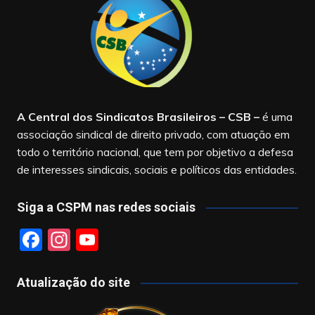
A Central dos Sindicatos Brasileiros – CSB
–
é uma
associação sindical de direito privado, com atuação em
todo o território nacional, que tem por objetivo a defesa
de interesses sindicais, sociais e políticos das entidades.
Siga a CSPM nas redes sociais
F
In
Y
a
st
o
c
a
u
Atualização do site
e
gr
T