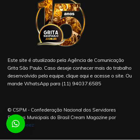
b
a
u
o
m
b
o
e
k
Este site é atualizado pela Agência de Comunicação
Grita São Paulo. Caso deseje conhecer mais do trabalho
desenvolvido pela equipe, clique aqui e acesse o site. Ou
mande WhatsApp para (11) 94037.6585
© CSPM - Confederação Nacional dos Servidores
Públicos Municipais do Brasil
Cream Magazine por
Themebeez