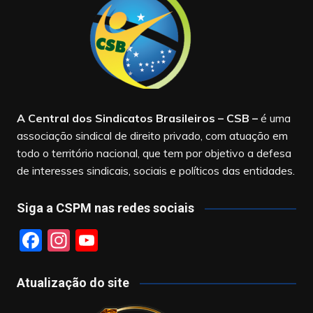
A Central dos Sindicatos Brasileiros – CSB
–
é uma
associação sindical de direito privado, com atuação em
todo o território nacional, que tem por objetivo a defesa
de interesses sindicais, sociais e políticos das entidades.
Siga a CSPM nas redes sociais
F
In
Y
a
st
o
c
a
u
Atualização do site
e
gr
T