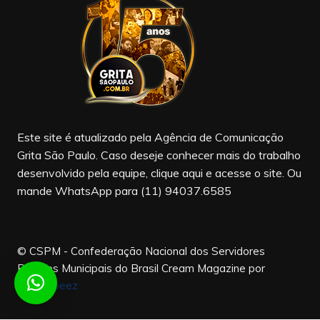
b
a
u
o
m
b
o
e
k
Este site é atualizado pela Agência de Comunicação
Grita São Paulo. Caso deseje conhecer mais do trabalho
desenvolvido pela equipe, clique aqui e acesse o site. Ou
mande WhatsApp para (11) 94037.6585
© CSPM - Confederação Nacional dos Servidores
Públicos Municipais do Brasil
Cream Magazine por
Themebeez