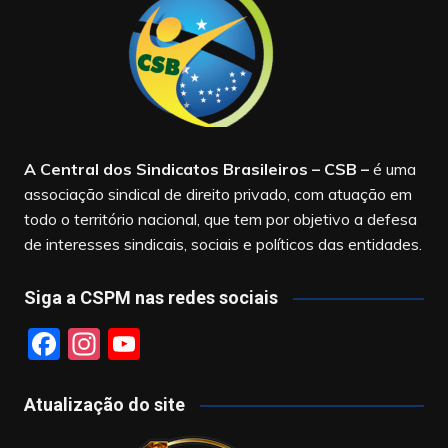
A Central dos Sindicatos Brasileiros – CSB
–
é uma
associação sindical de direito privado, com atuação em
todo o território nacional, que tem por objetivo a defesa
de interesses sindicais, sociais e políticos das entidades.
Siga a CSPM nas redes sociais
F
In
Y
a
st
o
c
a
u
Atualização do site
e
gr
T