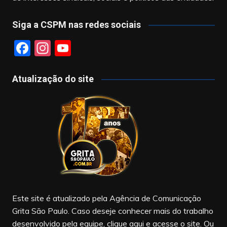
Siga a CSPM nas redes sociais
F
In
Y
a
st
o
c
a
u
Atualização do site
e
gr
T
b
a
u
o
m
b
o
e
k
Este site é atualizado pela Agência de Comunicação
Grita São Paulo. Caso deseje conhecer mais do trabalho
desenvolvido pela equipe, clique aqui e acesse o site. Ou