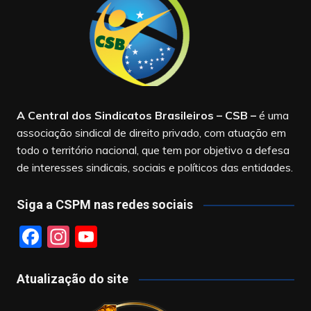
A Central dos Sindicatos Brasileiros – CSB
–
é uma
associação sindical de direito privado, com atuação em
todo o território nacional, que tem por objetivo a defesa
de interesses sindicais, sociais e políticos das entidades.
Siga a CSPM nas redes sociais
F
In
Y
a
st
o
c
a
u
Atualização do site
e
gr
T