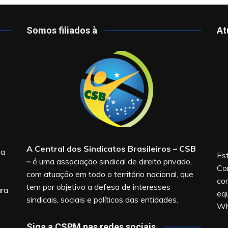
Somos filiados à
At
A Central dos Sindicatos Brasileiros – CSB
na
Est
–
é uma associação sindical de direito privado,
Co
com atuação em todo o território nacional, que
co
tem por objetivo a defesa de interesses
ara
equ
sindicais, sociais e políticos das entidades.
Wh
Siga a CSPM nas redes sociais