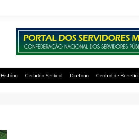
História
Certidão Sindical
Diretoria
Central de Benefíc