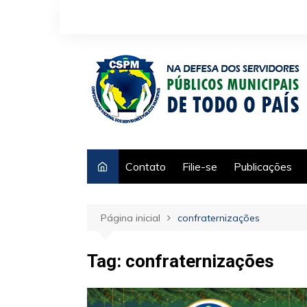
Ir
para
o
conteúdo
Contato
Filie-se
Publicações
Página inicial
confraternizações
Tag:
confraternizações