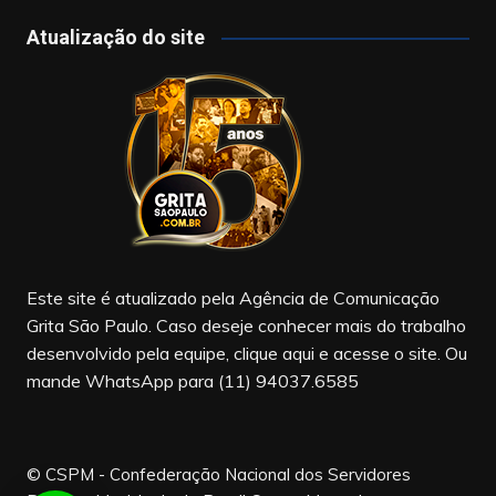
a
st
o
c
a
u
Atualização do site
e
gr
T
b
a
u
o
m
b
o
e
k
Este site é atualizado pela Agência de Comunicação
Grita São Paulo. Caso deseje conhecer mais do trabalho
desenvolvido pela equipe, clique aqui e acesse o site. Ou
mande WhatsApp para (11) 94037.6585
© CSPM - Confederação Nacional dos Servidores