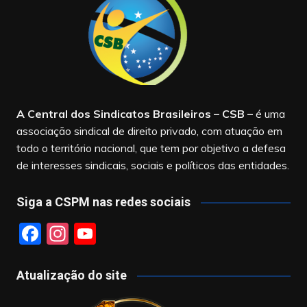
A Central dos Sindicatos Brasileiros – CSB
–
é uma
associação sindical de direito privado, com atuação em
todo o território nacional, que tem por objetivo a defesa
de interesses sindicais, sociais e políticos das entidades.
Siga a CSPM nas redes sociais
F
In
Y
a
st
o
c
a
u
Atualização do site
e
gr
T