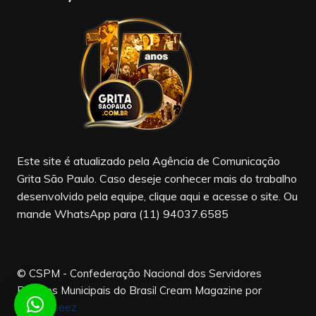
e
gr
T
b
a
u
o
m
b
o
e
k
Este site é atualizado pela Agência de Comunicação
Grita São Paulo. Caso deseje conhecer mais do trabalho
desenvolvido pela equipe, clique aqui e acesse o site. Ou
mande WhatsApp para (11) 94037.6585
© CSPM - Confederação Nacional dos Servidores
Públicos Municipais do Brasil
Cream Magazine por
Themebeez