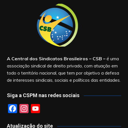
A Central dos Sindicatos Brasileiros – CSB
–
é uma
associação sindical de direito privado, com atuação em
todo o território nacional, que tem por objetivo a defesa
de interesses sindicais, sociais e políticos das entidades.
Siga a CSPM nas redes sociais
F
In
Y
a
st
o
c
a
u
Atualização do site