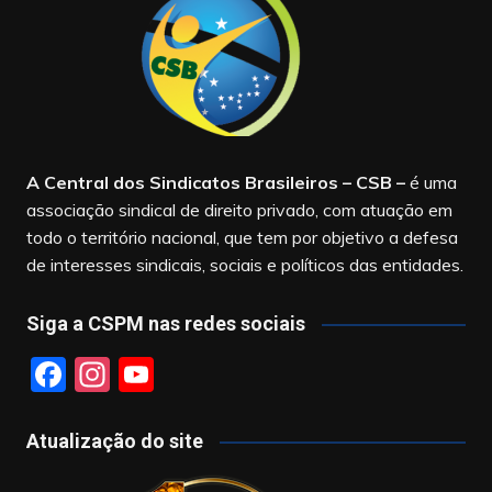
A Central dos Sindicatos Brasileiros – CSB
–
é uma
associação sindical de direito privado, com atuação em
todo o território nacional, que tem por objetivo a defesa
de interesses sindicais, sociais e políticos das entidades.
Siga a CSPM nas redes sociais
F
In
Y
a
st
o
c
a
u
Atualização do site
e
gr
T