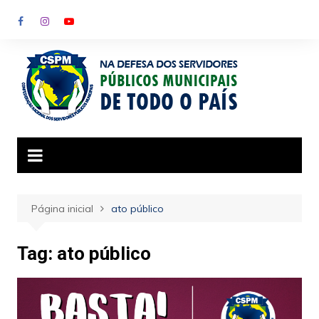
Ir
para
o
conteúdo
Página inicial
ato público
Tag:
ato público