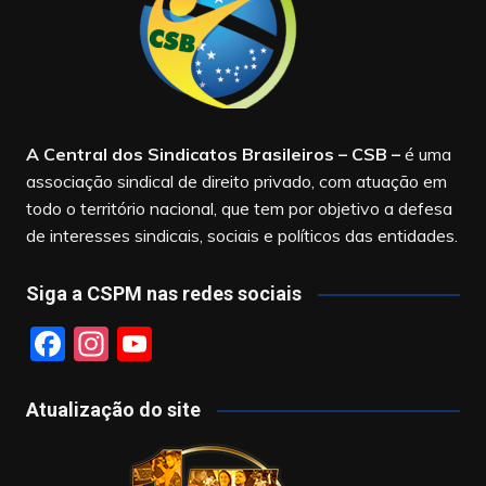
A Central dos Sindicatos Brasileiros – CSB
–
é uma
associação sindical de direito privado, com atuação em
todo o território nacional, que tem por objetivo a defesa
de interesses sindicais, sociais e políticos das entidades.
Siga a CSPM nas redes sociais
F
In
Y
a
st
o
c
a
u
Atualização do site
e
gr
T
b
a
u