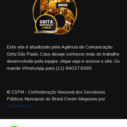
o
m
b
o
e
k
Este site é atualizado pela Agência de Comunicação
Grita São Paulo. Caso deseje conhecer mais do trabalho
desenvolvido pela equipe, clique aqui e acesse o site. Ou
mande WhatsApp para (11) 94037.6585
© CSPM - Confederação Nacional dos Servidores
Públicos Municipais do Brasil
Cream Magazine por
Themebeez